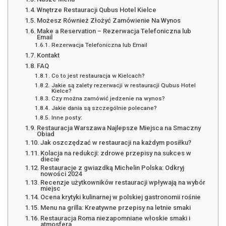
Wnętrze Restauracji Qubus Hotel Kielce
Możesz Również Złożyć Zamówienie Na Wynos
Make a Reservation – Rezerwacja Telefoniczna lub
Email
Rezerwacja Telefoniczna lub Email
Kontakt
FAQ
Co to jest restauracja w Kielcach?
Jakie są zalety rezerwacji w restauracji Qubus Hotel
Kielce?
Czy można zamówić jedzenie na wynos?
Jakie dania są szczególnie polecane?
Inne posty:
Restauracja Warszawa Najlepsze Miejsca na Smaczny
Obiad
Jak oszczędzać w restauracji na każdym posiłku?
Kolacja na redukcji: zdrowe przepisy na sukces w
diecie
Restauracje z gwiazdką Michelin Polska: Odkryj
nowości 2024
Recenzje użytkowników restauracji wpływają na wybór
miejsc
Ocena krytyki kulinarnej w polskiej gastronomii rośnie
Menu na grilla: Kreatywne przepisy na letnie smaki
Restauracja Roma niezapomniane włoskie smaki i
atmosfera