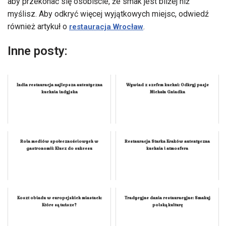
aby przekonać się osobiście, że smak jest bliżej niż
myślisz. Aby odkryć więcej wyjątkowych miejsc, odwiedź
również artykuł o
.
restauracja Wrocław
Inne posty:
India restauracja najlepsza autentyczna
Wywiad z szefem kuchni: Odkryj pasje
kuchnia indyjska
Michała Gniadka
Rola mediów społecznościowych w
Restauracja Starka Kraków autentyczna
gastronomii: Klucz do sukcesu
kuchnia i atmosfera
Koszt obiadu w europejskich miastach:
Tradycyjne dania restauracyjne: Smakuj
Które są tańsze?
polską kulturę