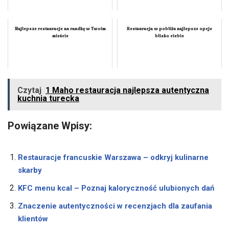
Najlepsze restauracje na randkę w Twoim
Restauracja w pobliżu najlepsze opcje
mieście
blisko ciebie
Czytaj
1 Maho restauracja najlepsza autentyczna
kuchnia turecka
Powiązane Wpisy:
Restauracje francuskie Warszawa – odkryj kulinarne
skarby
KFC menu kcal – Poznaj kaloryczność ulubionych dań
Znaczenie autentyczności w recenzjach dla zaufania
klientów