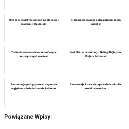
Wybór recenzji restauracji ma kluczowe
Restauracja chinska pełna autentycznych
znaczenie dla decyzji
smaków
Trattoria mamma mia menu zachwyca
Fort Służew restauracje: Odkryj Najlepsze
autentycznymi smakami
Miejsca Kulinarne
Restauracja pod gigantami zapewnia
Restauracja Roma niezapomniane włoskie
wyjątkowe doświadczenia kulinarne
smaki i atmosfera
Powiązane Wpisy: