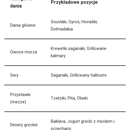
Przykładowe pozycje
dania
Souvlaki, Gyros, Horiatiki,
Dania główne
Dolmadakia
Krewetki saganaki, Grillowane
Owoce morza
kalmary
Sery
Saganaki, Grillowany halloumi
Przystawki
Tzatziki, Pita, Oliwki
(mezze)
Baklava, Jogurt grecki z miodem i
Desery greckie
orzechami