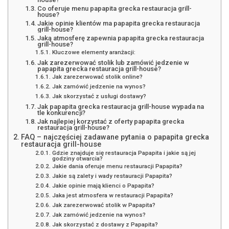
Co oferuje menu papapita grecka restauracja grill-
house?
Jakie opinie klientów ma papapita grecka restauracja
grill-house?
Jaką atmosferę zapewnia papapita grecka restauracja
grill-house?
Kluczowe elementy aranżacji:
Jak zarezerwować stolik lub zamówić jedzenie w
papapita grecka restauracja grill-house?
Jak zarezerwować stolik online?
Jak zamówić jedzenie na wynos?
Jak skorzystać z usługi dostawy?
Jak papapita grecka restauracja grill-house wypada na
tle konkurencji?
Jak najlepiej korzystać z oferty papapita grecka
restauracja grill-house?
FAQ – najczęściej zadawane pytania o papapita grecka
restauracja grill-house
Gdzie znajduje się restauracja Papapita i jakie są jej
godziny otwarcia?
Jakie dania oferuje menu restauracji Papapita?
Jakie są zalety i wady restauracji Papapita?
Jakie opinie mają klienci o Papapita?
Jaka jest atmosfera w restauracji Papapita?
Jak zarezerwować stolik w Papapita?
Jak zamówić jedzenie na wynos?
Jak skorzystać z dostawy z Papapita?