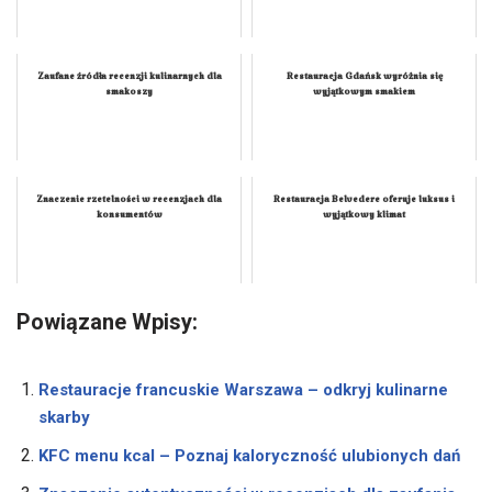
Zaufane źródła recenzji kulinarnych dla
Restauracja Gdańsk wyróżnia się
smakoszy
wyjątkowym smakiem
Znaczenie rzetelności w recenzjach dla
Restauracja Belvedere oferuje luksus i
konsumentów
wyjątkowy klimat
Powiązane Wpisy:
Restauracje francuskie Warszawa – odkryj kulinarne
skarby
KFC menu kcal – Poznaj kaloryczność ulubionych dań