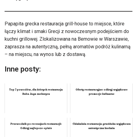
Papapita grecka restauracja grill-house to miejsce, które
łączy klimat i smaki Grecji z nowoczesnym podejściem do
kuchni grillowej. Zlokalizowana na Bemowie w Warszawie,
zaprasza na autentyczną, pełną aromatów podróż kulinarną
– na miejscu, na wynos lub z dostawą.
Inne posty:
Top 7 powodów, dla których restauracja
Oferty restauracyjne: odkryj wyjątkowe
Baba Jaga zachwyca
promocje kulinarne
Przewodnik po recenzjach restauracji:
Chinkalnia restauracja gruzińska wyjątkowa
Odkryj najlepsze opinie
autentyczna kuchnia