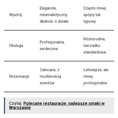
Elegancki,
Często mniej
Wystrój
minimalistyczny,
spójny lub
dbałość o detale
typowy
Różnorodna,
Profesjonalna,
Obsługa
nierzadko
serdeczna
standardowa
Zalecane, z
Łatwiejsze, ale
Rezerwacje
możliwością
mniej
eventów
profesjonalne
Czytaj
Polecane restauracje: najlepsze smaki w
Warszawie