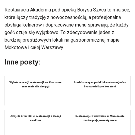
Restauracja Akademia pod opieką Borysa Szyca to miejsce,
które łączy tradycję z nowoczesnością, a profesjonalna
obsługa kelnerów i dopracowane menu sprawiają, że każdy
gość czuje się wyjątkowo. To zdecydowanie jeden z
bardziej prestiżowych lokali na gastronomicznej mapie
Mokotowa i całej Warszawy.
Inne posty:
Wybór recenzji restauracji ma kluczowe
Średnie ceny w polskich restauracjach –
znaczenie dla decyzji
Przewodnik po kosztach
Jak jeść krewetki w restauracji z klasą i
Restauracje z widokiem w Warszawie
smakiem
zachwycają romantyzmem