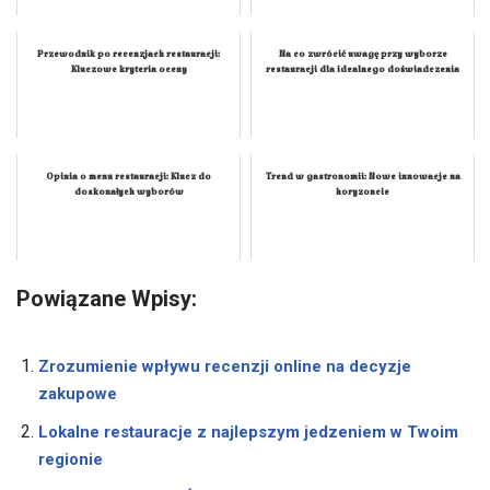
Przewodnik po recenzjach restauracji:
Na co zwrócić uwagę przy wyborze
Kluczowe kryteria oceny
restauracji dla idealnego doświadczenia
Opinia o menu restauracji: Klucz do
Trend w gastronomii: Nowe innowacje na
doskonałych wyborów
horyzoncie
Powiązane Wpisy:
Zrozumienie wpływu recenzji online na decyzje
zakupowe
Lokalne restauracje z najlepszym jedzeniem w Twoim
regionie