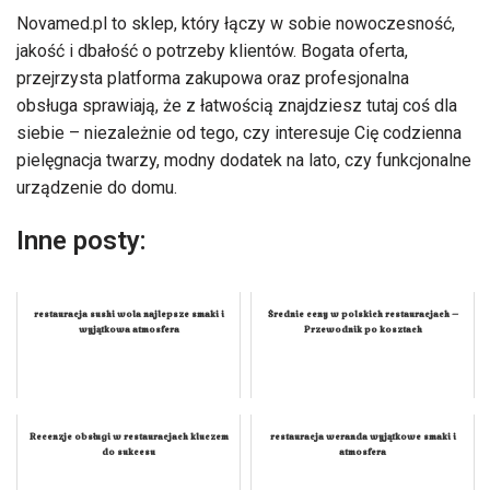
Novamed.pl to sklep, który łączy w sobie nowoczesność,
jakość i dbałość o potrzeby klientów. Bogata oferta,
przejrzysta platforma zakupowa oraz profesjonalna
obsługa sprawiają, że z łatwością znajdziesz tutaj coś dla
siebie – niezależnie od tego, czy interesuje Cię codzienna
pielęgnacja twarzy, modny dodatek na lato, czy funkcjonalne
urządzenie do domu.
Inne posty:
restauracja sushi wola najlepsze smaki i
Średnie ceny w polskich restauracjach –
wyjątkowa atmosfera
Przewodnik po kosztach
Recenzje obsługi w restauracjach kluczem
restauracja weranda wyjątkowe smaki i
do sukcesu
atmosfera