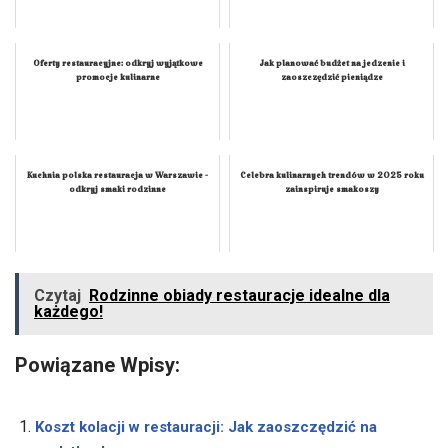
Oferty restauracyjne: odkryj wyjątkowe
Jak planować budżet na jedzenie i
promocje kulinarne
zaoszczędzić pieniądze
Kuchnia polska restauracja w Warszawie -
Celebra kulinarnych trendów w 2025 roku
odkryj smaki rodzinne
zainspiruje smakoszy
Czytaj
Rodzinne obiady restauracje idealne dla
każdego!
Powiązane Wpisy:
Koszt kolacji w restauracji: Jak zaoszczędzić na