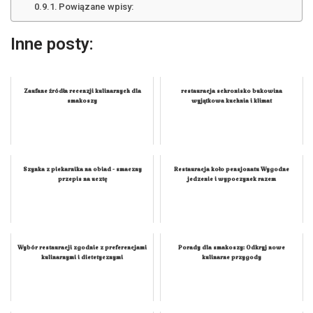
Powiązane wpisy:
Inne posty:
Zaufane źródła recenzji kulinarnych dla
restauracja schronisko bukowina
smakoszy
wyjątkowa kuchnia i klimat
Szynka z piekarnika na obiad - smaczny
Restauracja koło pensjonatu Wygodne
przepis na ucztę
jedzenie i wypoczynek razem
Wybór restauracji zgodnie z preferencjami
Porady dla smakoszy: Odkryj nowe
kulinarnymi i dietetycznymi
kulinarne przygody