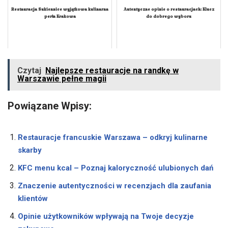
Restauracja Sukiennice wyjątkowa kulinarna
Autentyczne opinie o restauracjach: Klucz
perła Krakowa
do dobrego wyboru
Czytaj
Najlepsze restauracje na randkę w
Warszawie pełne magii
Powiązane Wpisy:
Restauracje francuskie Warszawa – odkryj kulinarne
skarby
KFC menu kcal – Poznaj kaloryczność ulubionych dań
Znaczenie autentyczności w recenzjach dla zaufania
klientów
Opinie użytkowników wpływają na Twoje decyzje