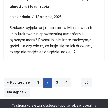
atmosfera i lokalizacja
admin
przez
13 sierpnia, 2025
Szukasz wyjątkowej restauracji w Michałowicach
koło Krakowa z niepowtarzalną atmosferą i
pysznym menu? Poznaj lokale, które zachwycają
gości – a czy wiesz, co kryje się za ich drzwiami,
czego nie znajdziesz nigdzie indziej…?
« Poprzednie
1
2
3
4
…
55
Następne »
Ta strona korzysta z ciasteczek aby świadczyć usługi na