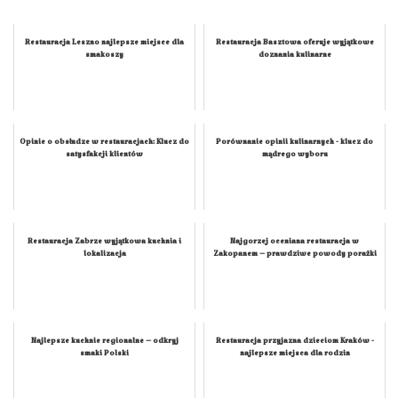
Restauracja Leszno najlepsze miejsce dla
Restauracja Basztowa oferuje wyjątkowe
smakoszy
doznania kulinarne
Opinie o obsłudze w restauracjach: Klucz do
Porównanie opinii kulinarnych - klucz do
satysfakcji klientów
mądrego wyboru
Restauracja Zabrze wyjątkowa kuchnia i
Najgorzej oceniana restauracja w
lokalizacja
Zakopanem – prawdziwe powody porażki
Najlepsze kuchnie regionalne – odkryj
Restauracja przyjazna dzieciom Kraków -
smaki Polski
najlepsze miejsca dla rodzin