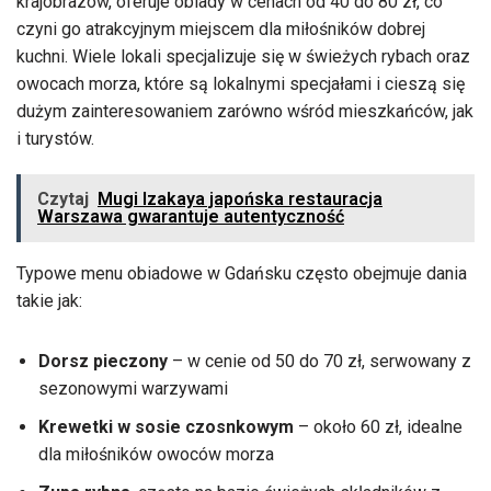
krajobrazów, oferuje obiady w cenach od 40 do 80 zł, co
czyni go atrakcyjnym miejscem dla miłośników dobrej
kuchni. Wiele lokali specjalizuje się w świeżych rybach oraz
owocach morza, które są lokalnymi specjałami i cieszą się
dużym zainteresowaniem zarówno wśród mieszkańców, jak
i turystów.
Czytaj
Mugi Izakaya japońska restauracja
Warszawa gwarantuje autentyczność
Typowe menu obiadowe w Gdańsku często obejmuje dania
takie jak:
Dorsz pieczony
– w cenie od 50 do 70 zł, serwowany z
sezonowymi warzywami
Krewetki w sosie czosnkowym
– około 60 zł, idealne
dla miłośników owoców morza