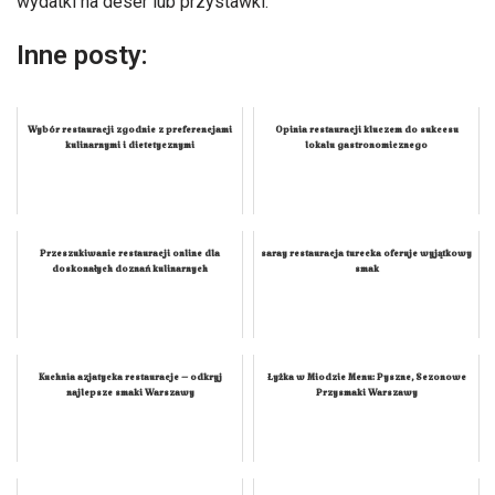
wydatki na deser lub przystawki.
Inne posty:
Wybór restauracji zgodnie z preferencjami
Opinia restauracji kluczem do sukcesu
kulinarnymi i dietetycznymi
lokalu gastronomicznego
Przeszukiwanie restauracji online dla
saray restauracja turecka oferuje wyjątkowy
doskonałych doznań kulinarnych
smak
Kuchnia azjatycka restauracje – odkryj
Łyżka w Miodzie Menu: Pyszne, Sezonowe
najlepsze smaki Warszawy
Przysmaki Warszawy