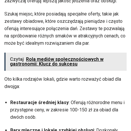
zazwyczaj oferują lepszą jakość jedzenia oraz obsługi.
Szukaj miejsc, które posiadają specjalne oferty, takie jak
zestawy obiadowe, które oszczędzają pieniądze i często
oferują interesujące połączenia dań. Zestawy te pozwalają
na spróbowanie różnych smaków w atrakcyjnych cenach, co
może być idealnym rozwiązaniem dla par.
Czytaj
Rola mediów społecznościowych w
gastronomii: Klucz do sukcesu
Oto kilka rodzajów lokali, gdzie warto rozważyć obiad dla
dwojga:
Restauracje średniej klasy
: Oferują różnorodne menu i
przystępne ceny, w zakresie 100-150 zł za obiad dla
dwóch osób.
Bary mleczne i lokale szybkiej obsługi
: Doskonały