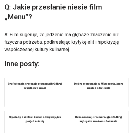
Q: Jakie przesłanie niesie film
„Menu”?
A: Film sugeruje, że jedzenie ma głębsze znaczenie niż
fizyczna potrzeba, podkreślając krytykę elit i hipokryzję
współczesnej kultury kulinarnej.
Inne posty:
Profesjonalne recenzje restauracji: Odkryj
Dobre restauracje w Warszawie, które
wyjątkowe smaki
musisz odwiedzić
Wywiady z szefami kuchni odkrywają ich
Rekomendacje restauracyjne: Odkryj
pasje i sekrety
najlepsze smakowe doznania