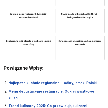
Opinia o menu restauracji: świeżość i
Nowe trendy w kuchni na 2024 rok –
różnorodność dań
funkcjonalność i estetyka
Restauracja łódź oferuje wyjątkowe smaki i
Rola recenzji w gastronomii ma ogromne
atmosferę
znaczenie
Powiązane Wpisy:
Najlepsze kuchnie regionalne – odkryj smaki Polski
Menu degustacyjne restauracje: Odkryj wyjątkowe
smaki
Trend kulinarny 2025: Co przewidują kulinarni