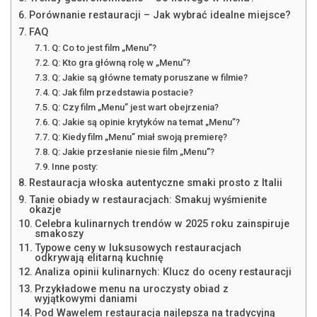
Porównanie restauracji – Jak wybrać idealne miejsce?
FAQ
Q: Co to jest film „Menu”?
Q: Kto gra główną rolę w „Menu”?
Q: Jakie są główne tematy poruszane w filmie?
Q: Jak film przedstawia postacie?
Q: Czy film „Menu” jest wart obejrzenia?
Q: Jakie są opinie krytyków na temat „Menu”?
Q: Kiedy film „Menu” miał swoją premierę?
Q: Jakie przesłanie niesie film „Menu”?
Inne posty:
Restauracja włoska autentyczne smaki prosto z Italii
Tanie obiady w restauracjach: Smakuj wyśmienite
okazje
Celebra kulinarnych trendów w 2025 roku zainspiruje
smakoszy
Typowe ceny w luksusowych restauracjach
odkrywają elitarną kuchnię
Analiza opinii kulinarnych: Klucz do oceny restauracji
Przykładowe menu na uroczysty obiad z
wyjątkowymi daniami
Pod Wawelem restauracja najlepsza na tradycyjną