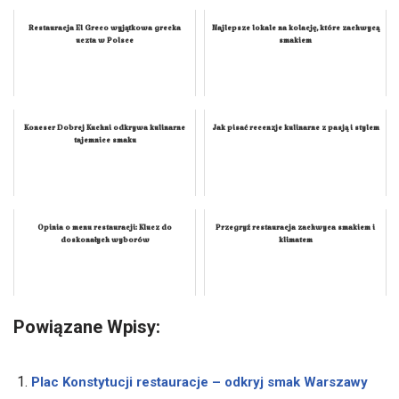
Restauracja El Greco wyjątkowa grecka
Najlepsze lokale na kolację, które zachwycą
uczta w Polsce
smakiem
Koneser Dobrej Kuchni odkrywa kulinarne
Jak pisać recenzje kulinarne z pasją i stylem
tajemnice smaku
Opinia o menu restauracji: Klucz do
Przegryź restauracja zachwyca smakiem i
doskonałych wyborów
klimatem
Powiązane Wpisy:
Plac Konstytucji restauracje – odkryj smak Warszawy