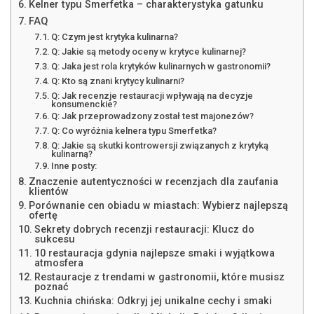
Kelner typu Smerfetka – charakterystyka gatunku
FAQ
Q: Czym jest krytyka kulinarna?
Q: Jakie są metody oceny w krytyce kulinarnej?
Q: Jaka jest rola krytyków kulinarnych w gastronomii?
Q: Kto są znani krytycy kulinarni?
Q: Jak recenzje restauracji wpływają na decyzje
konsumenckie?
Q: Jak przeprowadzony został test majonezów?
Q: Co wyróżnia kelnera typu Smerfetka?
Q: Jakie są skutki kontrowersji związanych z krytyką
kulinarną?
Inne posty:
Znaczenie autentyczności w recenzjach dla zaufania
klientów
Porównanie cen obiadu w miastach: Wybierz najlepszą
ofertę
Sekrety dobrych recenzji restauracji: Klucz do
sukcesu
10 restauracja gdynia najlepsze smaki i wyjątkowa
atmosfera
Restauracje z trendami w gastronomii, które musisz
poznać
Kuchnia chińska: Odkryj jej unikalne cechy i smaki