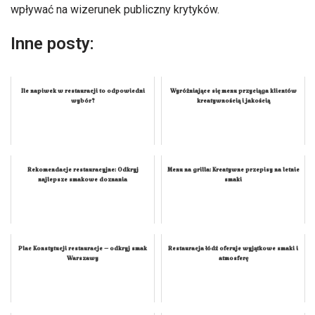
wpływać na wizerunek publiczny krytyków.
Inne posty:
Ile napiwek w restauracji to odpowiedni
Wyróżniające się menu przyciąga klientów
wybór?
kreatywnością i jakością
Rekomendacje restauracyjne: Odkryj
Menu na grilla: Kreatywne przepisy na letnie
najlepsze smakowe doznania
smaki
Plac Konstytucji restauracje – odkryj smak
Restauracja łódź oferuje wyjątkowe smaki i
Warszawy
atmosferę