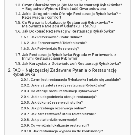
Czym Charakteryzuje Się Menu Restauracji Rybakówka?
– Bogactwo Wyboru i Świeżość Gwarantowana
Jakie Udogodnienia Oferuje Restauracja Rybakówka? –
Rezerwacja i Komfort
Co Wyróżnia Lokalizację Restauracji Rybakówka? –
Malownicze Miejsca w Gdańsku i Toruniu
Jak Dokonać Rezerwacji w Restauracji Rybakówka?
Jak Rezerwować Stolik Online?
Jak Zarezerwować Telefonicznie?
Jak Potwierdzić Rezerwację?
Jak Restauracja Rybakówka Wypada w Porównaniu z
Innymi Restauracjami Rybnymi?
Jak Korzystać z Doświadczeń Restauracji Rybakówka?
FAQ – Najczęściej Zadawane Pytania o Restaurację
Rybakówka
Czym jest restauracja Rybakówka i gdzie się znajduje?
Jakie są zalety i wady restauracji Rybakówka?
Co oferuje menu restauracji Rybakówka?
Jakie udogodnienia oferuje restauracja?
Jak dokonać rezerwacji stolika?
Jak przebiega rezerwacja online?
Jak zarezerwować stolik telefonicznie?
Jak potwierdzić rezerwację?
Co wyróżnia lokalizacje restauracji?
Jak restauracja wypada na tle konkurencji?