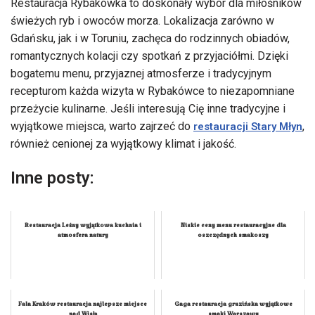
Restauracja Rybakówka to doskonały wybór dla miłośników
świeżych ryb i owoców morza. Lokalizacja zarówno w
Gdańsku, jak i w Toruniu, zachęca do rodzinnych obiadów,
romantycznych kolacji czy spotkań z przyjaciółmi. Dzięki
bogatemu menu, przyjaznej atmosferze i tradycyjnym
recepturom każda wizyta w Rybakówce to niezapomniane
przeżycie kulinarne. Jeśli interesują Cię inne tradycyjne i
wyjątkowe miejsca, warto zajrzeć do
,
restauracji Stary Młyn
również cenionej za wyjątkowy klimat i jakość.
Inne posty:
Restauracja Leśny wyjątkowa kuchnia i
Niskie ceny menu restauracyjne dla
atmosfera natury
oszczędnych smakoszy
Fala Kraków restauracja najlepsze miejsce
Gaga restauracja gruzińska wyjątkowe