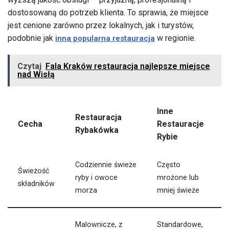
dostosowaną do potrzeb klienta. To sprawia, że miejsce
jest cenione zarówno przez lokalnych, jak i turystów,
podobnie jak
w regionie.
inna popularna restauracja
Czytaj
Fala Kraków restauracja najlepsze miejsce
nad Wisłą
Inne
Restauracja
Cecha
Restauracje
Rybakówka
Rybie
Codziennie świeże
Często
Świeżość
ryby i owoce
mrożone lub
składników
morza
mniej świeże
Malownicze, z
Standardowe,