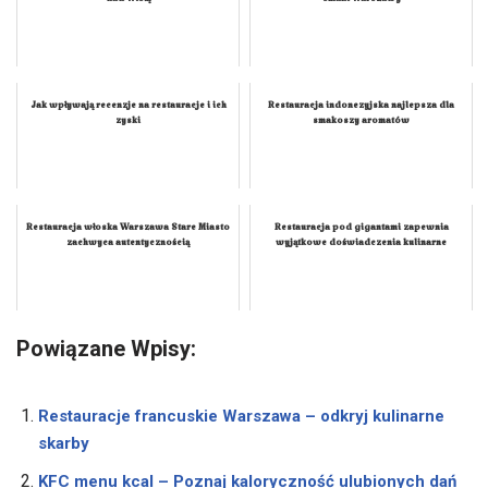
nad Wisłą
smaki Warszawy
Jak wpływają recenzje na restauracje i ich
Restauracja indonezyjska najlepsza dla
zyski
smakoszy aromatów
Restauracja włoska Warszawa Stare Miasto
Restauracja pod gigantami zapewnia
zachwyca autentycznością
wyjątkowe doświadczenia kulinarne
Powiązane Wpisy:
Restauracje francuskie Warszawa – odkryj kulinarne
skarby
KFC menu kcal – Poznaj kaloryczność ulubionych dań