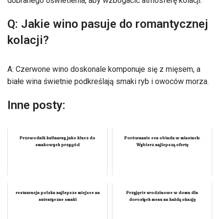
dobranego oświetlenia, aby wzbogacić atmosferę kolacji.
Q: Jakie wino pasuje do romantycznej
kolacji?
A: Czerwone wino doskonale komponuje się z mięsem, a
białe wina świetnie podkreślają smaki ryb i owoców morza.
Inne posty:
Przewodnik kulinarny jako klucz do
Porównanie cen obiadu w miastach:
smakowych przygód
Wybierz najlepszą ofertę
restauracja polska najlepsze miejsce na
Przyjęcie urodzinowe w domu dla
autentyczne smaki
dorosłych menu na każdą okazję