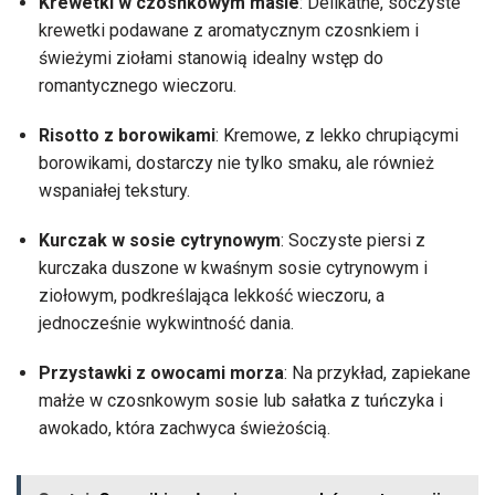
Krewetki w czosnkowym maśle
: Delikatne, soczyste
krewetki podawane z aromatycznym czosnkiem i
świeżymi ziołami stanowią idealny wstęp do
romantycznego wieczoru.
Risotto z borowikami
: Kremowe, z lekko chrupiącymi
borowikami, dostarczy nie tylko smaku, ale również
wspaniałej tekstury.
Kurczak w sosie cytrynowym
: Soczyste piersi z
kurczaka duszone w kwaśnym sosie cytrynowym i
ziołowym, podkreślająca lekkość wieczoru, a
jednocześnie wykwintność dania.
Przystawki z owocami morza
: Na przykład, zapiekane
małże w czosnkowym sosie lub sałatka z tuńczyka i
awokado, która zachwyca świeżością.