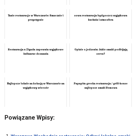
Tanie restauracje w Warszawie: Smacznie i
sowa restauracja bydgoszcz wyjątkowa
przystępnie
kuchnia i atmosfera
Restauracja u Ziyada zapewnia wyjątkowe
Opinie o jedzeniu: Jakie smaki podbijają
kulinarne doznania
serca?
Najlepsze lokale na kolację w Warszawie na
Papapita grecka restauracja / grill-house
wyjątkowy wieczór
najlepsze smaki Bemowa
Powiązane Wpisy: